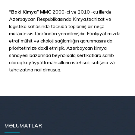
“Baki Kimya” MMC
2000-ci və 2010 -cu illərdə
Azərbaycan Respublikasında Kimya,təchizat və
logistika sahəsində təcrübə toplamış bir neçə
mütəxəssis tərəfindən yaradılmışdır. Fəaliyyətimizdə
ətraf mühit və ekoloji sağlamlığın qorunmasını da
prioritetimizə daxil etmişik. Azərbaycan kimya
sənayesi bazarında beynəlxalq sertikatlara sahib
olaraq keyfiyyətli məhsulların istehsalı, satışına və
təhcizatına nail olmuşuq.
MƏLUMATLAR