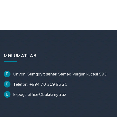
MƏLUMATLAR
Ünvan: Sumqayıt şəhəri Səməd Vurğun küçəsi 593
Telefon: +994 70 319 95 20
E-poçt: office@bakikimya.az