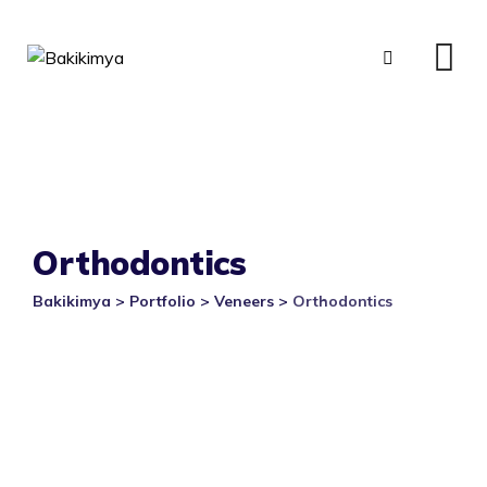
Skip
to
content
Orthodontics
Bakikimya
>
Portfolio
>
Veneers
>
Orthodontics