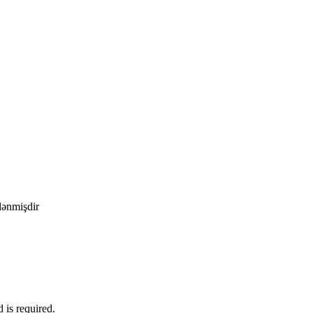
ələnmişdir
d is required.