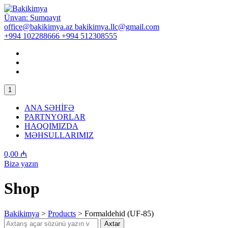
Skip
to
Ünvan:
Sumqayıt
content
office@bakikimya.az
bakikimya.llc@gmail.com
+994 102288666
+994 512308555
1
ANA SƏHİFƏ
PARTNYORLAR
HAQQIMIZDA
MƏHSULLARIMIZ
0,00
₼
Bizə yazın
Shop
Bakikimya
>
Products
>
Formaldehid (UF-85)
Search
Axtar