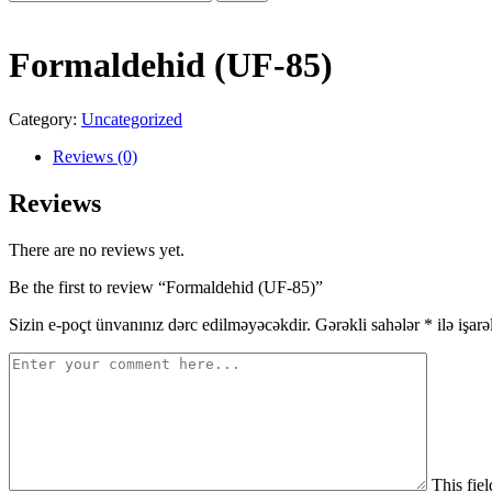
for:
Formaldehid (UF-85)
Category:
Uncategorized
Reviews (0)
Reviews
There are no reviews yet.
Be the first to review “Formaldehid (UF-85)”
Sizin e-poçt ünvanınız dərc edilməyəcəkdir.
Gərəkli sahələr
*
ilə işar
This fiel