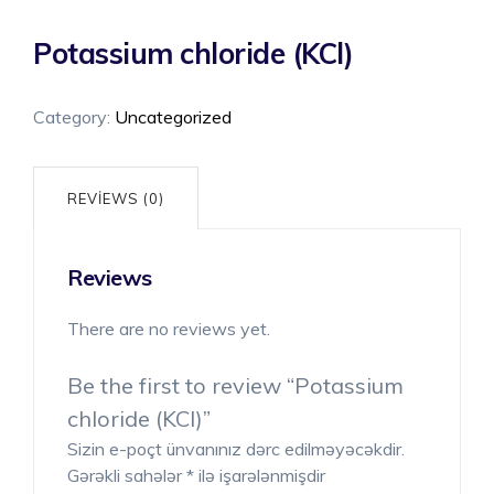
Potassium chloride (KCl)
Category:
Uncategorized
REVIEWS (0)
Reviews
There are no reviews yet.
Be the first to review “Potassium
chloride (KCl)”
Sizin e-poçt ünvanınız dərc edilməyəcəkdir.
Gərəkli sahələr
*
ilə işarələnmişdir