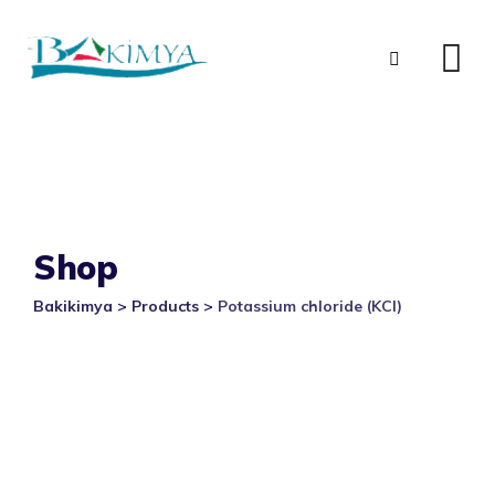
Skip
to
content
Shop
Bakikimya
>
Products
>
Potassium chloride (KCl)