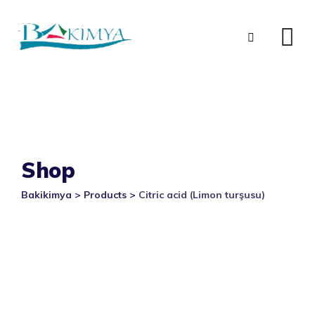
Skip
to
content
Shop
Bakikimya
>
Products
>
Citric acid (Limon turşusu)